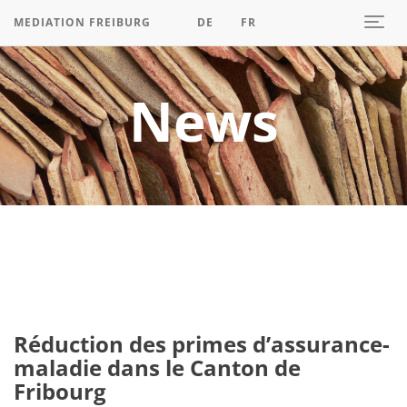
MEDIATION FREIBURG
DE
FR
T
o
g
News
g
l
e
n
a
v
i
g
a
Réduction des primes d’assurance-
t
maladie dans le Canton de
i
Fribourg
o