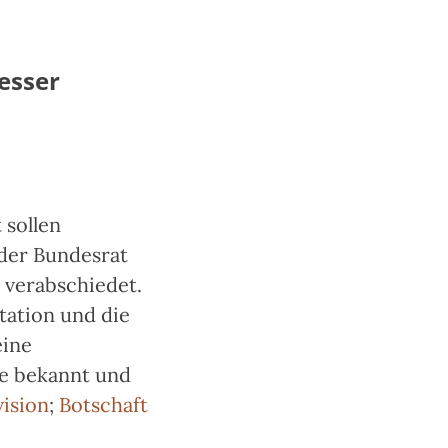
besser
 sollen
 der Bundesrat
) verabschiedet.
tation und die
eine
te bekannt und
vision
;
Botschaft